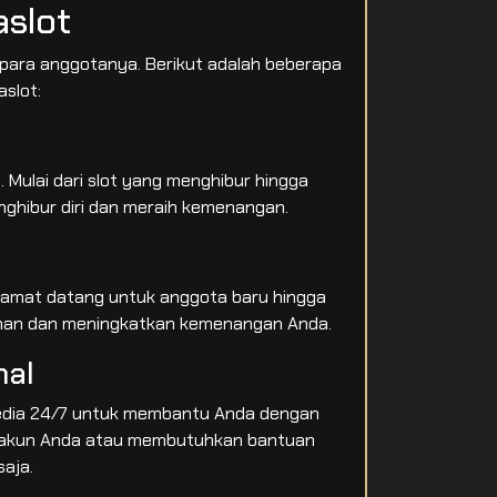
aslot
i para anggotanya. Berikut adalah beberapa
slot:
 Mulai dari slot yang menghibur hingga
enghibur diri dan meraih kemenangan.
elamat datang untuk anggota baru hingga
ahan dan meningkatkan kemenangan Anda.
nal
sedia 24/7 untuk membantu Anda dengan
n akun Anda atau membutuhkan bantuan
aja.