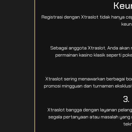
Keun
Registrasi dengan Xtraslot tidak hanya ce
keun
Sebagai anggota Xtraslot, Anda akan m
permainan kasino klasik seperti pok
Xtraslot sering menawarkan berbagai bo
promosi mingguan dan turnamen eksklus
3.
Xtraslot bangga dengan layanan pelan
segala pertanyaan atau masalah yang
tek