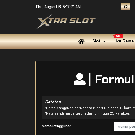
Thu, August 6, 5:17:22 AM
Slot
Live Game
| Formul
Catatan :
*Nama pengguna harus terdiri dari 6 hingga 15 karak
*Kata sandi harus terdiri dari 8 hingga 25 karakter.
Nama Pengguna*