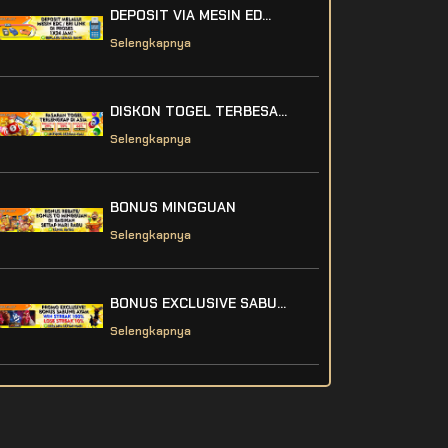
DEPOSIT VIA MESIN ED...
Selengkapnya
DISKON TOGEL TERBESA...
Selengkapnya
BONUS MINGGUAN
Selengkapnya
BONUS EXCLUSIVE SABU...
Selengkapnya