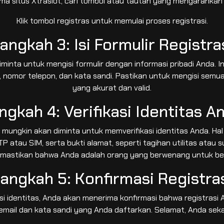
ma situs Xtraslot, cari tombol atau tautan yang mengarahka
Klik tombol registras untuk memulai proses registrasi.
angkah 3: Isi Formulir Registra
inta untuk mengisi formulir dengan informasi pribadi Anda. 
l, nomor telepon, dan kata sandi. Pastikan untuk mengisi sem
yang akurat dan valid.
ngkah 4: Verifikasi Identitas A
da mungkin akan diminta untuk memverifikasi identitas Anda. H
P atau SIM, serta bukti alamat, seperti tagihan utilitas atau su
mastikan bahwa Anda adalah orang yang berwenang untuk ber
angkah 5: Konfirmasi Registra
asi identitas, Anda akan menerima konfirmasi bahwa registrasi
mail dan kata sandi yang Anda daftarkan. Selamat, Anda sekar