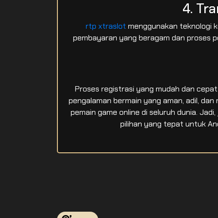
4. Tr
rtp xtraslot
menggunakan teknologi ke
pembayaran yang beragam dan proses pe
Proses registrasi yang mudah dan cepat
pengalaman bermain yang aman, adil, da
pemain game online di seluruh dunia. Jadi
pilihan yang tepat untuk A