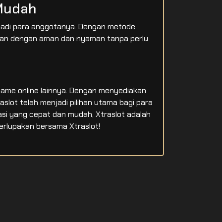
 Mudah
ibadi para anggotanya. Dengan metode
gan dengan aman dan nyaman tanpa perlu
game online lainnya. Dengan menyediakan
raslot telah menjadi pilihan utama bagi para
rasi yang cepat dan mudah, Xtraslot adalah
erlupakan bersama Xtraslot!