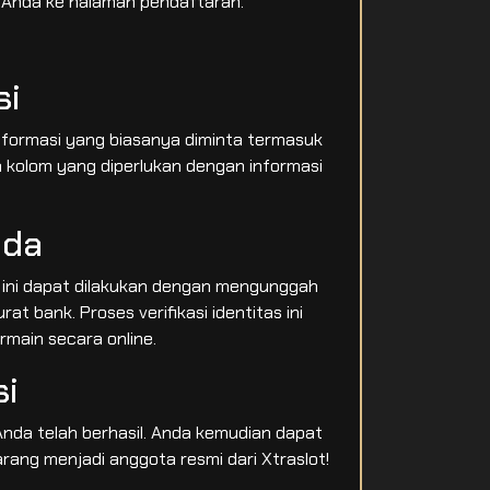
n Anda ke halaman pendaftaran.
si
Informasi yang biasanya diminta termasuk
ua kolom yang diperlukan dengan informasi
nda
al ini dapat dilakukan dengan mengunggah
rat bank. Proses verifikasi identitas ini
main secara online.
si
 Anda telah berhasil. Anda kemudian dapat
ang menjadi anggota resmi dari Xtraslot!