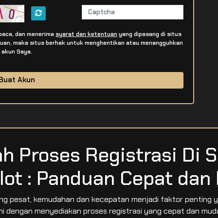
embaca, dan menerima
syarat dan ketentuan
yang dipasang di situs
entuan, maka situs berhak untuk menghentikan atau menangguhkan
akun Saya.
Buat Akun
Proses Registrasi Di Sit
lot : Panduan Cepat da
 pesat, kemudahan dan kecepatan menjadi faktor penting yan
ni dengan menyediakan proses registrasi yang cepat dan mudah