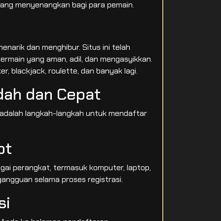
yang menyenangkan bagi para pemain.
narik dan menghibur. Situs ini telah
rmain yang aman, adil, dan mengasyikkan.
r, blackjack, roulette, dan banyak lagi.
udah dan Cepat
t adalah langkah-langkah untuk mendaftar
ot
agai perangkat, termasuk komputer, laptop,
 gangguan selama proses registrasi.
si