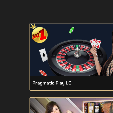
Pragmatic Play LC