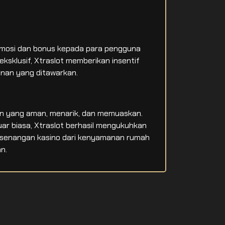
omosi dan bonus kepada para pengguna
sklusif, Xtraslot memberikan insentif
inan yang ditawarkan.
in yang aman, menarik, dan memuaskan.
r biasa, Xtraslot berhasil mengukuhkan
 kesenangan kasino dari kenyamanan rumah
n.