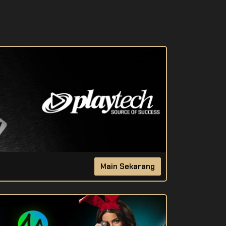
Main Sekarang