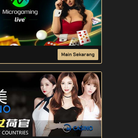
Main Sekarang