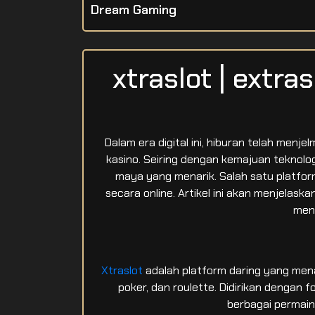
Dream Gaming
xtraslot | extr
Dalam era digital ini, hiburan telah men
kasino. Seiring dengan kemajuan teknologi
maya yang menarik. Salah satu platfor
secara online. Artikel ini akan menjelask
meng
Xtraslot
adalah platform daring yang mena
poker, dan roulette. Didirikan denga
berbagai permaina