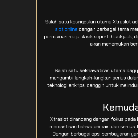
Salah satu keunggulan utama Xtraslot ad
slot online
dengan berbagai tema menar
permainan meja klasik seperti blackjack,
akan menemukan berag
Salah satu kekhawatiran utama bagi 
mengambil langkah-langkah serius da
teknologi enkripsi canggih untuk melin
Kemuda
Xtraslot dirancang dengan fokus pad
memastikan bahwa pemain dari semua t
Dengan berbagai opsi pembayaran yang 